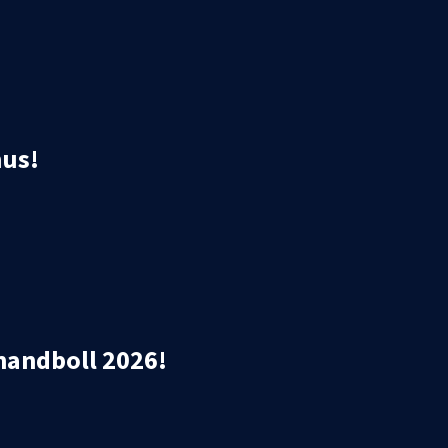
hus!
hhandboll 2026!