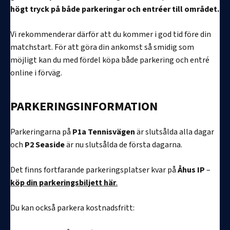
högt tryck på både parkeringar och entréer till området.
Vi rekommenderar därför att du kommer i god tid före din
matchstart. För att göra din ankomst så smidig som
möjligt kan du med fördel köpa både parkering och entré
online i förväg.
PARKERINGSINFORMATION
Parkeringarna på
P1a Tennisvägen
är slutsålda alla dagar
och
P2
Seaside
är nu slutsålda de första dagarna.
Det finns fortfarande parkeringsplatser kvar på
Åhus IP
–
köp din parkeringsbiljett här
.
Du kan också parkera kostnadsfritt: