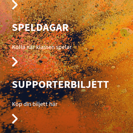
SPELDAGAR
Kolla när klassen spelar
SUPPORTERBILJETT
Köp din biljett här