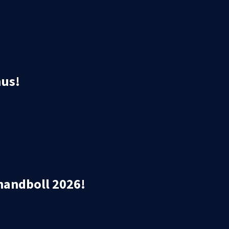
hus!
hhandboll 2026!