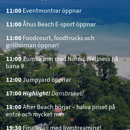
11:00
Eventmontrar öppnar
11:00
Åhus Beach E-sport öppnar
11:00
Foodcourt, foodtrucks och
grillhörnan öppnar!
11:00
Zumba mm med Nordic Wellness på
bana 9
12:00
Jumpyard öppnar
17:00
Highlight!
Dansbruket!
18:00
After Beach börjar – halva priset på
entré och mycket mer
19:30
Finalkväll med livestreaming!