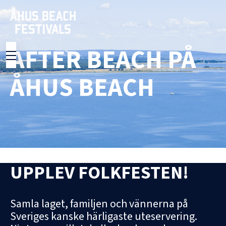
AFTER BEACH PÅ
ÅHUS BEACH
UPPLEV FOLKFESTEN!
Samla laget, familjen och vännerna på
Sveriges kanske härligaste uteservering.