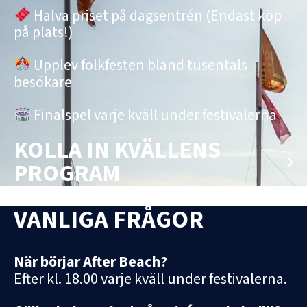
Halva priset på dagsentrén (Endast köp
på plats!)
Upplev folkfesten bland tusentals
besökare
Finalspel varje kväll under festivalerna
KOLLA IN KVÄLLENS
PROGRAM
VANLIGA FRÅGOR
När börjar After Beach?
Efter kl. 18.00 varje kväll under festivalerna.