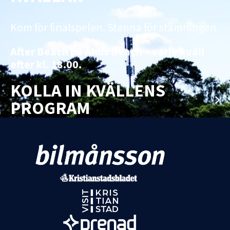
Kom för finalspelen. Stanna för stämningen.
After Beach på Åhus Beach – varje kväll
efter kl. 18.00.
KOLLA IN KVÄLLENS
PROGRAM