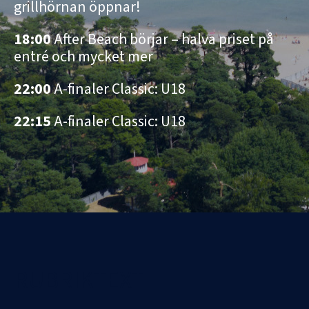
grillhörnan öppnar!
18:00
After Beach börjar – halva priset på
entré och mycket mer
22:00
A-finaler Classic: U18
22:15
A-finaler Classic: U18
RUBRIKTEXT