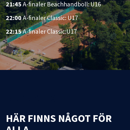
21:45
A-finaler Beachhandboll: U16
22:00
A-finaler Classic: U17
22:15
A-finaler Classic:U17
RUBRIKTEXT
HÄR FINNS NÅGOT FÖR
ALLA