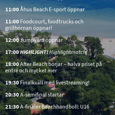
11:00
Åhus Beach E-sport öppnar
11:00
Foodcourt, foodtrucks och
grillhörnan öppnar!
12:00
Jumpyard öppnar
17:00
HIGHLIGHT!
Highlightmatch!
18:00
After Beach börjar – halva priset på
entré och mycket mer
19:30
Finalkväll med livestreaming!
20:30
A-semifinal startar
21:30
A-finaler Beachhandboll: U16