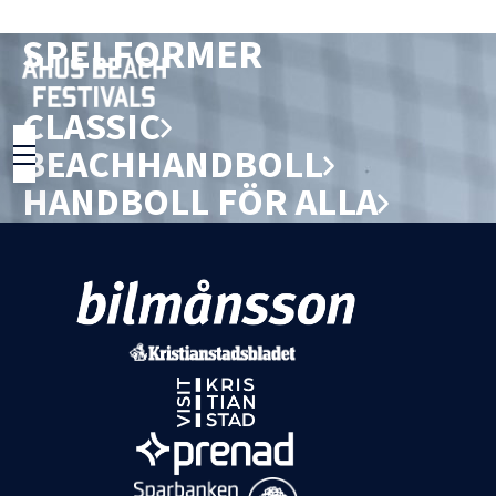
SPELFORMER
CLASSIC
BEACHHANDBOLL
HANDBOLL FÖR ALLA