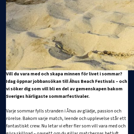
Vill du vara med och skapa minnen för livet i sommar?
Idag öppnar jobbansökan till Åhus Beach Festivals – och
vi söker dig som vill bli en del av gemenskapen bakom
Sveriges härligaste sommarfestivaler.
Varje sommar fylls stranden i Åhus av glädje, passion och
rörelse. Bakom varje match, leende och upplevelse står ett
fantastiskt crew. Nu letar vi efter fler som vill vara med och
göra skillnad – oavsett om du gillar matchernas hetluft,