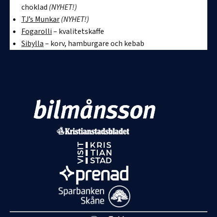
choklad
(NYHET!)
TJ’s Munkar
(NYHET!)
Fogarolli
– kvalitetskaffe
Sibylla
– korv, hamburgare och kebab