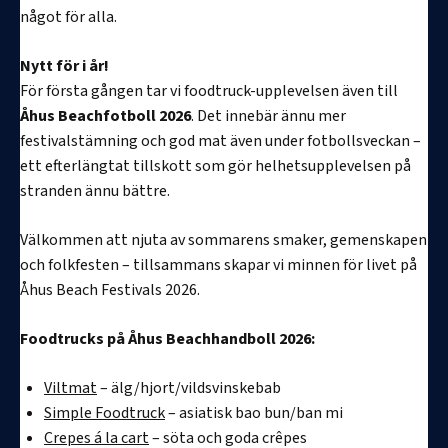
något för alla.
Nytt för i år!
För första gången tar vi foodtruck-upplevelsen även till
Åhus Beachfotboll 2026
. Det innebär ännu mer
festivalstämning och god mat även under fotbollsveckan –
ett efterlängtat tillskott som gör helhetsupplevelsen på
stranden ännu bättre.
Välkommen att njuta av sommarens smaker, gemenskapen
och folkfesten – tillsammans skapar vi minnen för livet på
Åhus Beach Festivals 2026.
Foodtrucks på Åhus Beachhandboll 2026:
Viltmat
– älg/hjort/vildsvinskebab
Simple Foodtruck
– asiatisk bao bun/ban mi
Crepes á la cart
– söta och goda crêpes