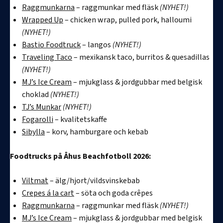
Raggmunkarna
– raggmunkar med fläsk
(NYHET!)
Wrapped Up
– chicken wrap, pulled pork, halloumi
(NYHET!)
Bastio Foodtruck
– langos
(NYHET!)
Traveling Taco
– mexikansk taco, burritos & quesadillas
(NYHET!)
MJ’s Ice Cream
– mjukglass & jordgubbar med belgisk
choklad
(NYHET!)
TJ’s Munkar
(NYHET!)
Fogarolli
– kvalitetskaffe
Sibylla
– korv, hamburgare och kebab
Foodtrucks på Åhus Beachfotboll 2026:
Viltmat
– älg/hjort/vildsvinskebab
Crepes á la cart
– söta och goda crêpes
Raggmunkarna
– raggmunkar med fläsk
(NYHET!)
MJ’s Ice Cream
– mjukglass & jordgubbar med belgisk