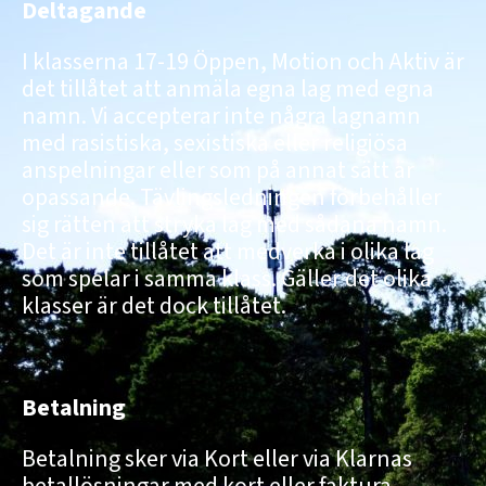
Deltagande
I klasserna 17-19 Öppen, Motion och Aktiv är
det tillåtet att anmäla egna lag med egna
namn. Vi accepterar inte några lagnamn
med rasistiska, sexistiska eller religiösa
anspelningar eller som på annat sätt är
opassande. Tävlingsledningen förbehåller
sig rätten att stryka lag med sådana namn.
Det är inte tillåtet att medverka i olika lag
som spelar i samma klass. Gäller det olika
klasser är det dock tillåtet.
Betalning
Betalning sker via Kort eller via Klarnas
betallösningar med kort eller faktura.