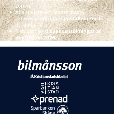
zonen
Alla spelare och ledare måste
vara
inskrivna i laguppställningen
för
att delta.
Sista dag för
dispensansökningar är
den 10 juni 2026.