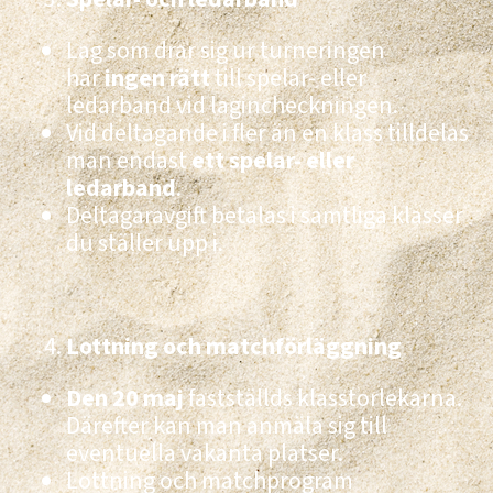
Lag som drar sig ur turneringen
har
ingen rätt
till spelar- eller
ledarband vid lagincheckningen.
Vid deltagande i fler än en klass tilldelas
man endast
ett spelar- eller
ledarband
.
Deltagaravgift betalas i samtliga klasser
du ställer upp i.
Lottning och matchförläggning
Den 20 maj
fastställds klasstorlekarna.
Därefter kan man anmäla sig till
eventuella vakanta platser.
Lottning och matchprogram