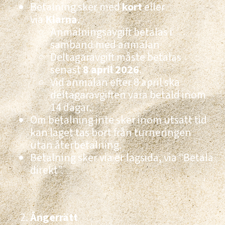
Betalning sker med
kort
eller
via
Klarna
.
Anmälningsavgift betalas i
samband med anmälan
Deltagaravgift måste betalas
senast
8 april 2026
.
Vid anmälan efter 8 april ska
deltagaravgiften vara betald inom
14 dagar.
Om betalning inte sker inom utsatt tid
kan laget tas bort från turneringen
utan återbetalning.
Betalning sker via er lagsida, via “Betala
direkt”.
Ångerrätt