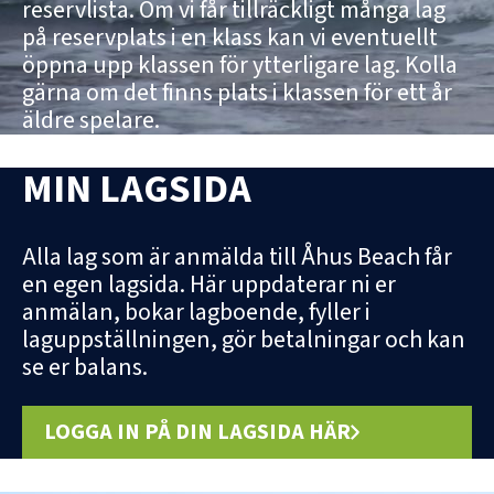
reservlista. Om vi får tillräckligt många lag
på reservplats i en klass kan vi eventuellt
öppna upp klassen för ytterligare lag. Kolla
gärna om det finns plats i klassen för ett år
äldre spelare.
MIN LAGSIDA
Alla lag som är anmälda till Åhus Beach får
en egen lagsida. Här uppdaterar ni er
anmälan, bokar lagboende, fyller i
laguppställningen, gör betalningar och kan
se er balans.
LOGGA IN PÅ DIN LAGSIDA HÄR