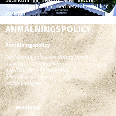
Faktura via Klarna är med betalningsvillkor
30 dagar.
ANMÄLNINGSPOLICY
Anmälningspolicy
Obs! Denna policy och datum som är
nämnda nedan kan komma att ändras pga
nya riktlinjer från regering,
folkhälsomyndighet, länsstyrelse eller
polismyndighet.
Betalning