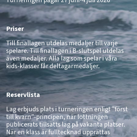
Turneringen pågår 27 juni-4 juli 2026
Priser
Till finallagen utdelas medaljer till varje
spelare. Till finallagen i B-slutspel utdelas
även medaljer. Alla lag som spelar i våra
kids-klasser får deltagarmedaljer.
Reservlista
Lag erbjuds plats i turneringen enligt ”först
till kvarn”-principen, när lottningen
publicerats tillsätts lag på vakanta platser.
När en klass är fulltecknad upprättas