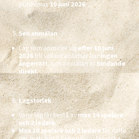
publiceras
10 juni 2026
.
Sen anmälan
Lag som anmäler sig
efter 10 juni
2026
till vakanta platser har
ingen
ångerrätt
, och anmälan är
bindande
direkt
.
Lagstorlek
Varje lag får bestå av
max 14 spelare
och 2 ledare
.
Max 10 spelare och 2 ledare
får delta
per match och befinna sig i tekniska