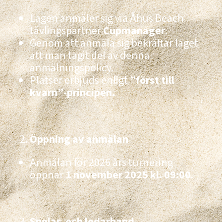
Lagen anmäler sig via Åhus Beach
tävlingspartner
Cupmanager
.
Genom att anmäla sig bekräftar laget
att man tagit del av denna
anmälningspolicy.
Platser erbjuds enligt
”först till
kvarn”-principen.
Öppning av anmälan
Anmälan för 2026 års turnering
öppnar
1 november 2025 kl. 09:00
.
Spelar- och ledarband