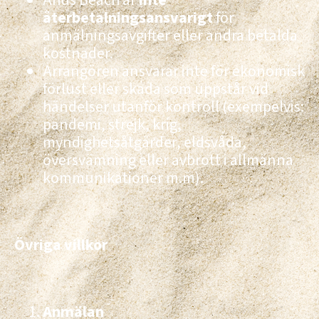
återbetalningsansvarigt
för
anmälningsavgifter eller andra betalda
kostnader.
Arrangören ansvarar inte för ekonomisk
förlust eller skada som uppstår vid
händelser utanför kontroll (exempelvis:
pandemi, strejk, krig,
myndighetsåtgärder, eldsvåda,
översvämning eller avbrott i allmänna
kommunikationer m.m).
Övriga villkor
Anmälan