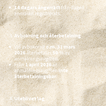
14 dagars ångerrätt
från dagen
anmälan registrerats.
Avbokning och återbetalning
Vid avbokning
o.m. 31 mars
2026
återbetalas
50 %
av
anmälningsavgiften.
Från
1 april 2026
är
anmälningsavgiften
inte
återbetalningsbar
.
Uteblivet lag