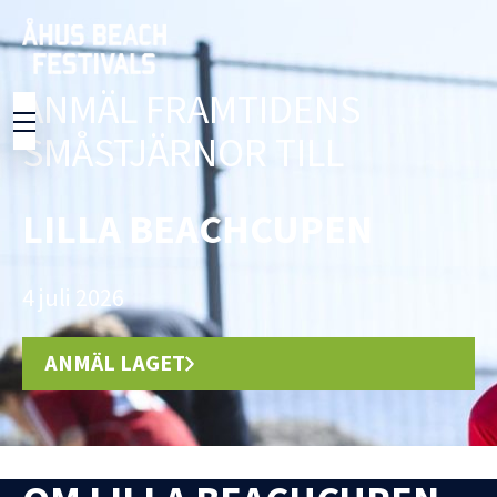
ANMÄL FRAMTIDENS
SMÅSTJÄRNOR TILL
LILLA BEACHCUPEN
4 juli 2026
ANMÄL LAGET